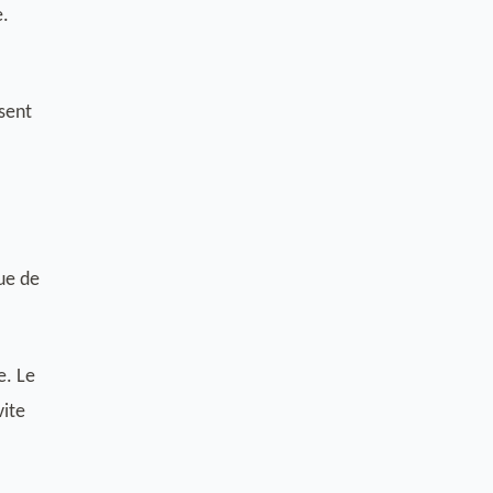
e.
ssent
ue de
e. Le
vite