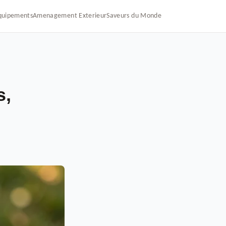
quipements
Amenagement Exterieur
Saveurs du Monde
s,