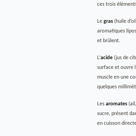
ces trois élément
Le
gras
(huile d’o
aromatiques liposol
et brûlent.
L’
acide
(jus de ci
surface et ouvre l
muscle en une cou
quelques millimètr
Les
aromates
(ail
sucre, présent dan
en cuisson direct