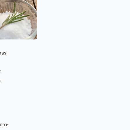
ras
t
r
entre