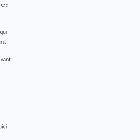
 sac
 qui
rs.
avant
oici