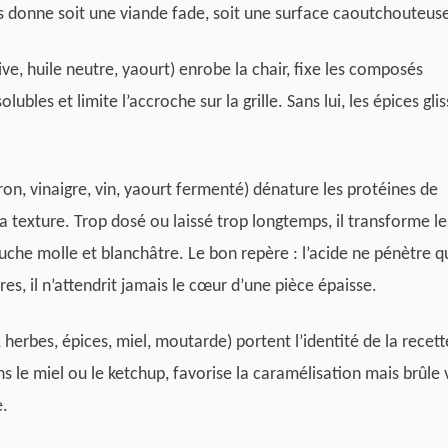
s donne soit une viande fade, soit une surface caoutchouteus
live, huile neutre, yaourt) enrobe la chair, fixe les composés
ubles et limite l’accroche sur la grille. Sans lui, les épices gli
tron, vinaigre, vin, yaourt fermenté) dénature les protéines de
a texture. Trop dosé ou laissé trop longtemps, il transforme le
che molle et blanchâtre. Le bon repère : l’acide ne pénètre q
es, il n’attendrit jamais le cœur d’une pièce épaisse.
, herbes, épices, miel, moutarde) portent l’identité de la recett
s le miel ou le ketchup, favorise la caramélisation mais brûle 
e.