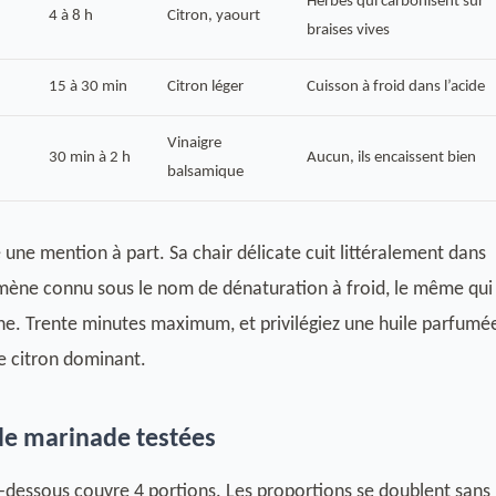
Herbes qui carbonisent sur
4 à 8 h
Citron, yaourt
braises vives
15 à 30 min
Citron léger
Cuisson à froid dans l’acide
Vinaigre
30 min à 2 h
Aucun, ils encaissent bien
balsamique
 une mention à part. Sa chair délicate cuit littéralement dans
omène connu sous le nom de dénaturation à froid, le même qui
che. Trente minutes maximum, et privilégiez une huile parfumé
de citron dominant.
 de marinade testées
-dessous couvre 4 portions. Les proportions se doublent sans