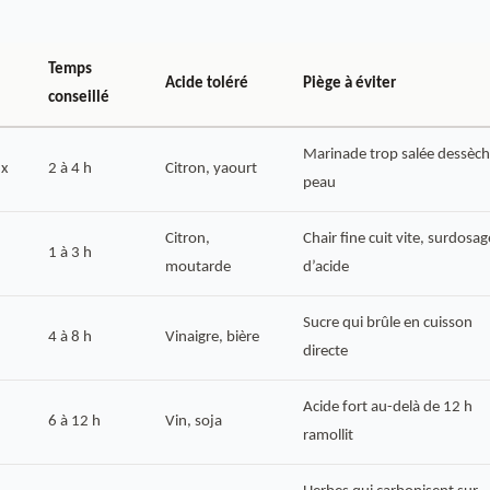
Temps
Acide toléré
Piège à éviter
conseillé
Marinade trop salée dessèch
ux
2 à 4 h
Citron, yaourt
peau
Citron,
Chair fine cuit vite, surdosag
1 à 3 h
moutarde
d’acide
Sucre qui brûle en cuisson
4 à 8 h
Vinaigre, bière
directe
Acide fort au-delà de 12 h
6 à 12 h
Vin, soja
ramollit