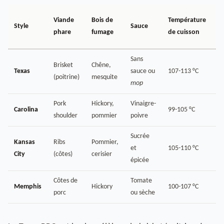
T
Viande
Bois de
Température
Style
Sauce
d
phare
fumage
de cuisson
c
Sans
Brisket
Chêne,
1
Texas
sauce ou
107-113 °C
(poitrine)
mesquite
h
mop
Pork
Hickory,
Vinaigre-
8
Carolina
99-105 °C
shoulder
pommier
poivre
h
Sucrée
Kansas
Ribs
Pommier,
5-
et
105-110 °C
City
(côtes)
cerisier
h
épicée
Côtes de
Tomate
4-
Memphis
Hickory
100-107 °C
porc
ou sèche
h