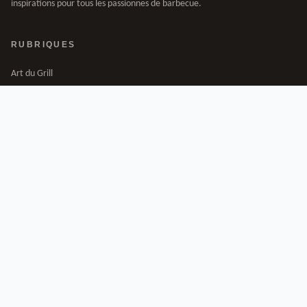
inspirations pour tous les passionnes de barbecue.
RUBRIQUES
Art du Grill
Equipements
Amenagement Exterieur
Saveurs du Monde
INFORMATIONS
A propos
Mentions legales
Contact