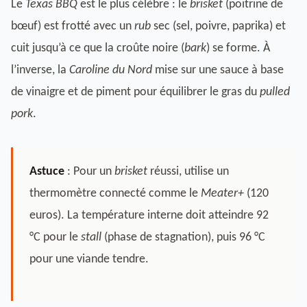
Le
Texas BBQ
est le plus célèbre : le
brisket
(poitrine de
bœuf) est frotté avec un
rub
sec (sel, poivre, paprika) et
cuit jusqu’à ce que la croûte noire (
bark
) se forme. À
l’inverse, la
Caroline du Nord
mise sur une sauce à base
de vinaigre et de piment pour équilibrer le gras du
pulled
pork
.
Astuce
: Pour un
brisket
réussi, utilise un
thermomètre connecté comme le
Meater+
(120
euros). La température interne doit atteindre 92
°C pour le
stall
(phase de stagnation), puis 96 °C
pour une viande tendre.