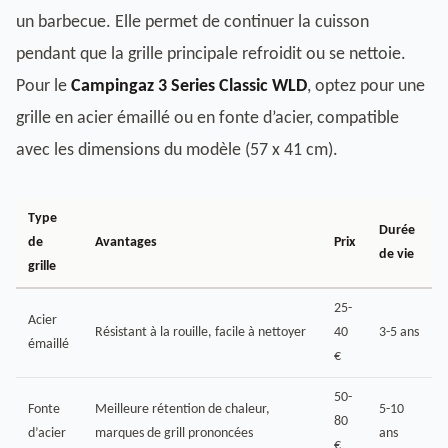
un barbecue. Elle permet de continuer la cuisson
pendant que la grille principale refroidit ou se nettoie.
Pour le
Campingaz 3 Series Classic WLD
, optez pour une
grille en acier émaillé ou en fonte d’acier, compatible
avec les dimensions du modèle (57 x 41 cm).
Type
Durée
de
Avantages
Prix
de vie
grille
25-
Acier
Résistant à la rouille, facile à nettoyer
40
3-5 ans
émaillé
€
50-
Fonte
Meilleure rétention de chaleur,
5-10
80
d’acier
marques de grill prononcées
ans
€