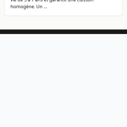
homogène. Un …
GRILLKING
Le guide expert de la cuisine au grill. Techniques, equipements et
inspirations pour tous les passionnes de barbecue.
RUBRIQUES
Art du Grill
Equipements
Amenagement Exterieur
Saveurs du Monde